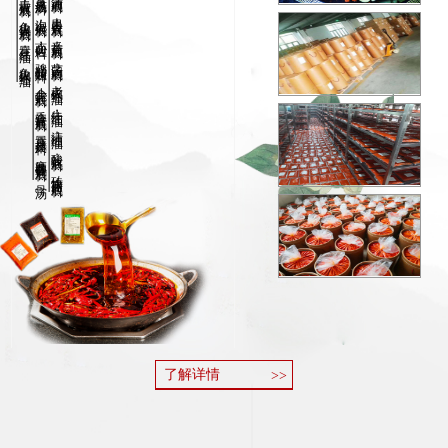
老火锅底料，
牛油底料，
清油底料，
串串香底料，
番茄底料，
菌汤底料，
老火锅红油，
牛油红油，
清油红油，
酸辣底料，
砖块商用底料，
干锅底料，
麻辣烫底料，
冒菜底汤料，
泡椒底料，
小面佐料，
鸡精调味料，
小龙虾底料，
香辣酱底料，
冒菜拌菜料，
麻辣香锅底料，
骨汤
料，
一次性的火锅专用底料，
青椒底料，
鱼火锅底料，
冒菜红油，
鱼火锅红油。
了解详情
>>