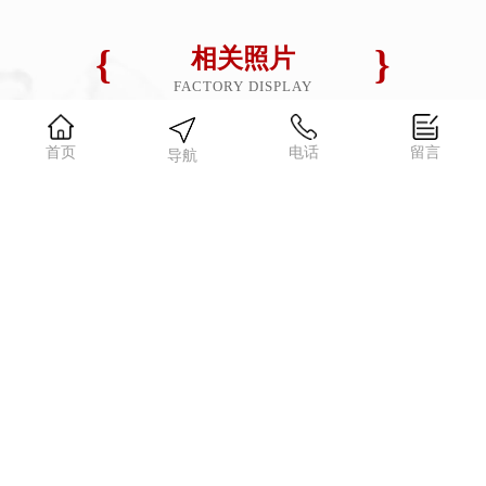
相关照片
FACTORY DISPLAY
欢迎参观,现场品鉴
首页
电话
留言
导航
尚润食品
好底料决定好味道，好味道决定好生意，选择一款具有特色且适合你的火锅底料，开店就相当于成功了一半。